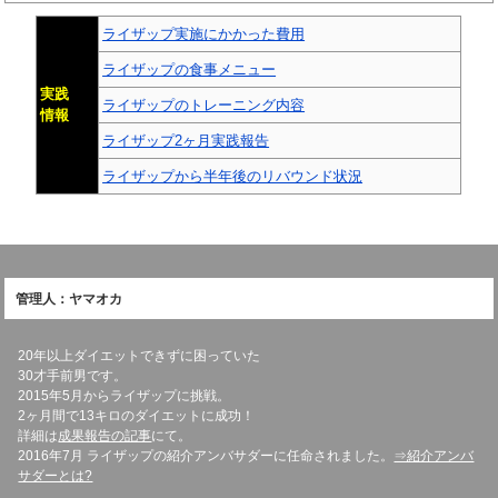
ライザップ実施にかかった費用
ライザップの食事メニュー
実践
ライザップのトレーニング内容
情報
ライザップ2ヶ月実践報告
ライザップから半年後のリバウンド状況
管理人：ヤマオカ
20年以上ダイエットできずに困っていた
30才手前男です。
2015年5月からライザップに挑戦。
2ヶ月間で13キロのダイエットに成功！
詳細は
成果報告の記事
にて。
2016年7月 ライザップの紹介アンバサダーに任命されました。
⇒紹介アンバ
サダーとは?