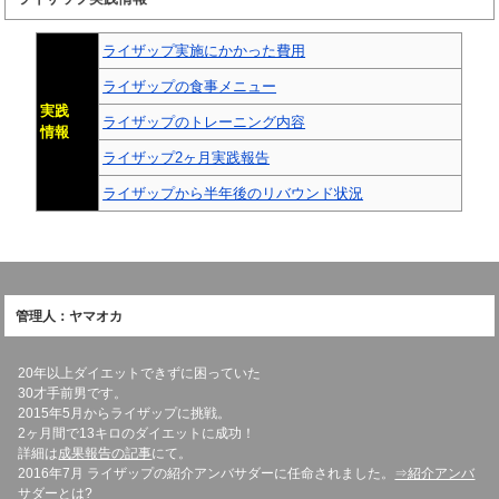
ライザップ実施にかかった費用
ライザップの食事メニュー
実践
ライザップのトレーニング内容
情報
ライザップ2ヶ月実践報告
ライザップから半年後のリバウンド状況
管理人：ヤマオカ
20年以上ダイエットできずに困っていた
30才手前男です。
2015年5月からライザップに挑戦。
2ヶ月間で13キロのダイエットに成功！
詳細は
成果報告の記事
にて。
2016年7月 ライザップの紹介アンバサダーに任命されました。
⇒紹介アンバ
サダーとは?