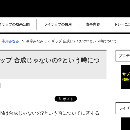
イザップの成果公開
ライザップの費用
食事内容
トレーニ
峯岸みなみ
峯岸みなみ ライザップ 合成じゃないの?という噂について
プロテ
ップ 合成じゃないの?という噂につ
サプ
情報
]
ライザ
CMは合成じゃないの?という噂についてに関する