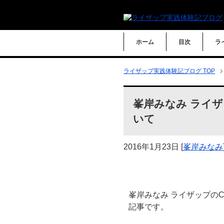
ホーム
目次
ラ
ライザップ実践体験記ブログ TOP
峯岸みなみ ライザ
いて
2016年1月23日
[
峯岸みなみ
峯岸みなみ ライザップの
記事です。