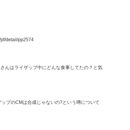
f/detail/pp2574
みさんはライザップ中にどんな食事してたの？と気
ザップのCMは合成じゃないの?という噂について